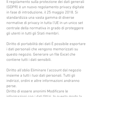
Il regolamento sulla protezione dei dati generali
(GDPR) è un nuovo regolamento privacy digitale
in fase di introduzione, il 25 maggio 2018. Si
standardizza una vasta gamma di diverse
normative di privacy in tutta l'UE in un unico set
centrale della normativa in grado di proteggere
gli utenti in tutti gli Stati membri.
Diritto di portabilità dei dati È possibile esportare
i dati personali che vengono memorizzati su
questo negozio. Generare un file Excel che
contiene tutti i dati sensibili.
Diritto all'oblio Eliminare l'account dal negozio
insieme a tutti i tuoi dati personali. Tutti gli
indirizzi, ordini e altre informazioni andranno
perse.
Diritto di essere anonimi Modificare le
informazioni con i dati fittizi. In questo modo la
vostra identità è protetta.
Diritto di essere informato Questo copre qualsiasi
raccolta di dati da parte delle imprese, e gli
individui devono essere informati prima che i dati
sono raccolti.
Diritto di avere informazioni corrette Questo